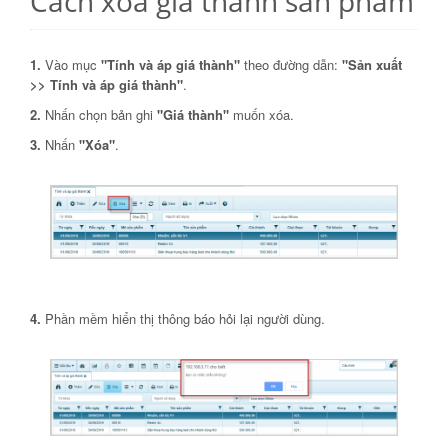
Cách xóa giá thành sản phẩm
1.
Vào mục
"Tính và áp giá thành"
theo đường dẫn:
"Sản xuất
>> Tính và áp giá thành"
.
2.
Nhấn chọn bản ghi
"Giá thành"
muốn xóa.
3.
Nhấn
"Xóa"
.
4.
Phần mềm hiển thị thông báo hỏi lại người dùng.