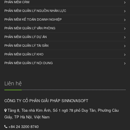
PHẦN MỀM CRM
PHẦN MỀM QUẢN LÝ NGUỒN NHÂN LỰC
PHẦN MỀM KẾ TOÁN DOANH NGHIỆP
PHẦN MỀM QUẢN LÝ VĂN PHÒNG
PHẦN MỀM QUẢN LÝ DỰ ÁN
PHẦN MỀM QUẢN LÝ TÀI SẢN
PHẦN MỀM QUẢN LÝ KHO
PHẦN MỀM QUẢN LÝ NỘI DUNG
Liên hệ
CÔNG TY CỔ PHẦN GIẢI PHÁP SINNOVASOFT
Tầng 8, Tòa nhà Kim Ánh, Số 1 ngõ 78 phố Duy Tân, Phường Cầu
Giấy, TP Hà Nội, Việt Nam
+84 24 3200 8740