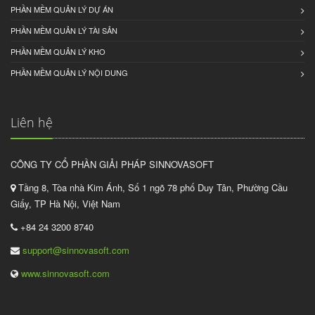
PHẦN MỀM QUẢN LÝ DỰ ÁN
PHẦN MỀM QUẢN LÝ TÀI SẢN
PHẦN MỀM QUẢN LÝ KHO
PHẦN MỀM QUẢN LÝ NỘI DUNG
Liên hệ
CÔNG TY CỔ PHẦN GIẢI PHÁP SINNOVASOFT
Tầng 8, Tòa nhà Kim Ánh, Số 1 ngõ 78 phố Duy Tân, Phường Cầu
Giấy, TP Hà Nội, Việt Nam
+84 24 3200 8740
support@sinnovasoft.com
www.sinnovasoft.com