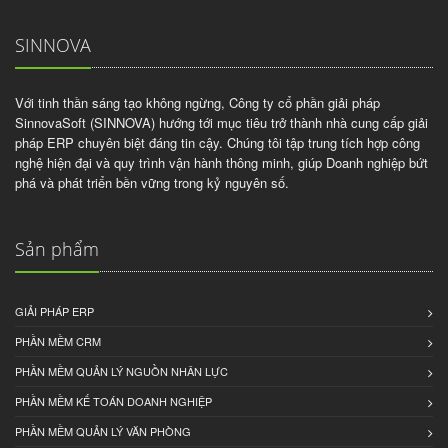
SINNOVA
Với tinh thần sáng tạo không ngừng, Công ty cổ phần giải pháp
SinnovaSoft (SINNOVA) hướng tới mục tiêu trở thành nhà cung cấp giải
pháp ERP chuyên biệt đáng tin cậy. Chúng tôi tập trung tích hợp công
nghệ hiện đại và quy trình vận hành thông minh, giúp Doanh nghiệp bứt
phá và phát triển bền vững trong kỷ nguyên số.
Sản phẩm
GIẢI PHÁP ERP
PHẦN MỀM CRM
PHẦN MỀM QUẢN LÝ NGUỒN NHÂN LỰC
PHẦN MỀM KẾ TOÁN DOANH NGHIỆP
PHẦN MỀM QUẢN LÝ VĂN PHÒNG