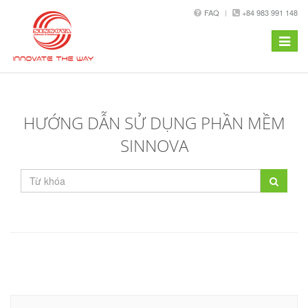
FAQ
+84 983 991 148
Toggle
navigat
HƯỚNG DẪN SỬ DỤNG PHẦN MỀM
SINNOVA