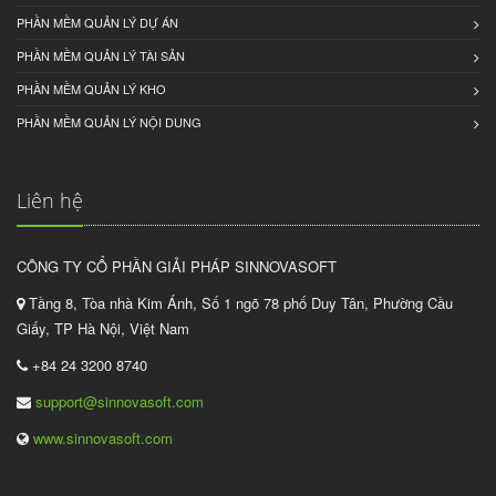
PHẦN MỀM QUẢN LÝ DỰ ÁN
PHẦN MỀM QUẢN LÝ TÀI SẢN
PHẦN MỀM QUẢN LÝ KHO
PHẦN MỀM QUẢN LÝ NỘI DUNG
Liên hệ
CÔNG TY CỔ PHẦN GIẢI PHÁP SINNOVASOFT
Tầng 8, Tòa nhà Kim Ánh, Số 1 ngõ 78 phố Duy Tân, Phường Cầu
Giấy, TP Hà Nội, Việt Nam
+84 24 3200 8740
support@sinnovasoft.com
www.sinnovasoft.com