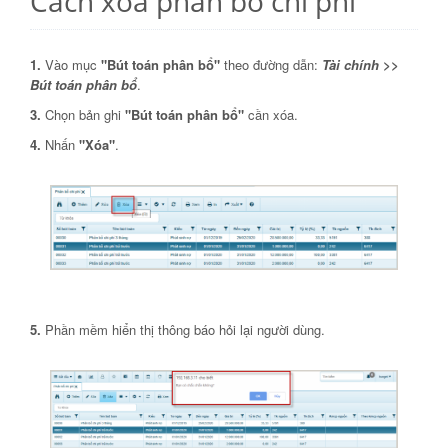
Cách xóa phân bổ chi phí
1.
Vào mục
"Bút toán phân bổ"
theo đường dẫn:
Tài chính >>
Bút toán phân bổ
.
3.
Chọn bản ghi
"Bút toán phân bổ"
cần xóa.
4.
Nhấn
"Xóa"
.
5.
Phần mềm hiển thị thông báo hỏi lại người dùng.