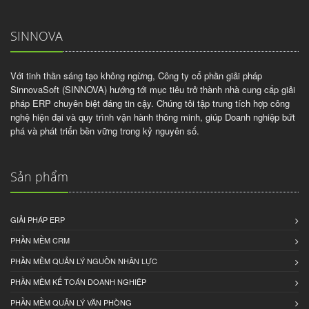
SINNOVA
Với tinh thần sáng tạo không ngừng, Công ty cổ phần giải pháp
SinnovaSoft (SINNOVA) hướng tới mục tiêu trở thành nhà cung cấp giải
pháp ERP chuyên biệt đáng tin cậy. Chúng tôi tập trung tích hợp công
nghệ hiện đại và quy trình vận hành thông minh, giúp Doanh nghiệp bứt
phá và phát triển bền vững trong kỷ nguyên số.
Sản phẩm
GIẢI PHÁP ERP
PHẦN MỀM CRM
PHẦN MỀM QUẢN LÝ NGUỒN NHÂN LỰC
PHẦN MỀM KẾ TOÁN DOANH NGHIỆP
PHẦN MỀM QUẢN LÝ VĂN PHÒNG