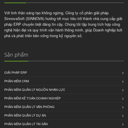
Với tinh thần sáng tạo không ngừng, Công ty cổ phần giải pháp
SinnovaSoft (SINNOVA) hướng tới mục tiêu trở thành nhà cung cấp giải
pháp ERP chuyên biệt đáng tin cậy. Chúng tôi tập trung tích hợp công
nghệ hiện đại và quy trình vận hành thông minh, giúp Doanh nghiệp bứt
phá và phát triển bền vững trong kỷ nguyên số.
Sản phẩm
GIẢI PHÁP ERP
PHẦN MỀM CRM
PHẦN MỀM QUẢN LÝ NGUỒN NHÂN LỰC
PHẦN MỀM KẾ TOÁN DOANH NGHIỆP
PHẦN MỀM QUẢN LÝ VĂN PHÒNG
PHẦN MỀM QUẢN LÝ DỰ ÁN
PHẦN MỀM QUẢN LÝ TÀI SẢN