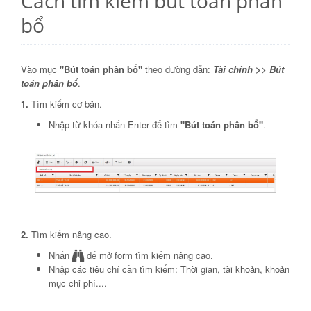
Cách tìm kiếm bút toán phân
bổ
Vào mục
"Bút toán phân bổ"
theo đường dẫn:
Tài chính >> Bút
toán phân bổ
.
1.
Tìm kiếm cơ bản.
Nhập từ khóa nhấn Enter để tìm
"Bút toán phân bổ"
.
2.
Tìm kiếm nâng cao.
Nhấn
để mở form tìm kiếm nâng cao.
Nhập các tiêu chí cần tìm kiếm: Thời gian, tài khoản, khoản
mục chi phí....