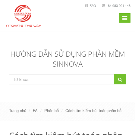
FAQ
+84 983 991 148
Toggle
navigat
HƯỚNG DẪN SỬ DỤNG PHẦN MỀM
SINNOVA
Trang chủ
FA
Phân bổ
Cách tìm kiếm bút toán phân bổ