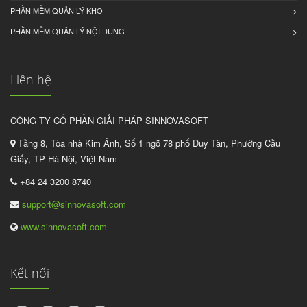
PHẦN MỀM QUẢN LÝ KHO
PHẦN MỀM QUẢN LÝ NỘI DUNG
Liên hệ
CÔNG TY CỔ PHẦN GIẢI PHÁP SINNOVASOFT
Tầng 8, Tòa nhà Kim Ánh, Số 1 ngõ 78 phố Duy Tân, Phường Cầu
Giấy, TP Hà Nội, Việt Nam
+84 24 3200 8740
support@sinnovasoft.com
www.sinnovasoft.com
Kết nối