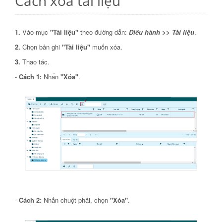
Cách xóa tài liệu
1.
Vào mục
"Tài liệu"
theo đường dẫn:
Điều hành >> Tài liệu
.
2.
Chọn bản ghi
"Tài liệu"
muốn xóa.
3.
Thao tác.
-
Cách 1:
Nhấn
"Xóa"
.
-
Cách 2:
Nhấn chuột phải, chọn
"Xóa"
.