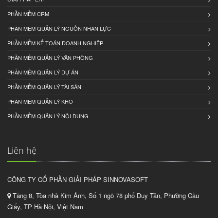
PHẦN MỀM CRM
PHẦN MỀM QUẢN LÝ NGUỒN NHÂN LỰC
PHẦN MỀM KẾ TOÁN DOANH NGHIỆP
PHẦN MỀM QUẢN LÝ VĂN PHÒNG
PHẦN MỀM QUẢN LÝ DỰ ÁN
PHẦN MỀM QUẢN LÝ TÀI SẢN
PHẦN MỀM QUẢN LÝ KHO
PHẦN MỀM QUẢN LÝ NỘI DUNG
Liên hệ
CÔNG TY CỔ PHẦN GIẢI PHÁP SINNOVASOFT
Tầng 8, Tòa nhà Kim Ánh, Số 1 ngõ 78 phố Duy Tân, Phường Cầu
Giấy, TP Hà Nội, Việt Nam