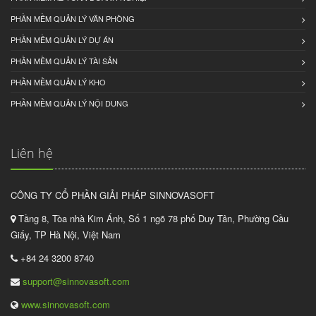
PHẦN MỀM QUẢN LÝ VĂN PHÒNG
PHẦN MỀM QUẢN LÝ DỰ ÁN
PHẦN MỀM QUẢN LÝ TÀI SẢN
PHẦN MỀM QUẢN LÝ KHO
PHẦN MỀM QUẢN LÝ NỘI DUNG
Liên hệ
CÔNG TY CỔ PHẦN GIẢI PHÁP SINNOVASOFT
Tầng 8, Tòa nhà Kim Ánh, Số 1 ngõ 78 phố Duy Tân, Phường Cầu
Giấy, TP Hà Nội, Việt Nam
+84 24 3200 8740
support@sinnovasoft.com
www.sinnovasoft.com