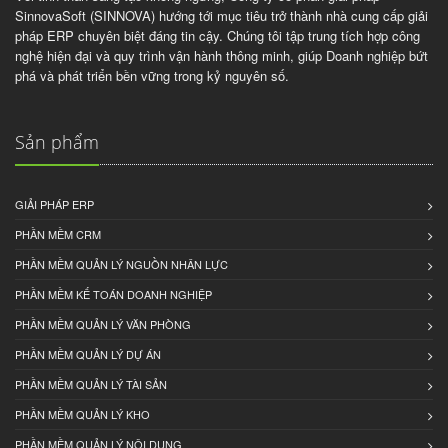
SinnovaSoft (SINNOVA) hướng tới mục tiêu trở thành nhà cung cấp giải
pháp ERP chuyên biệt đáng tin cậy. Chúng tôi tập trung tích hợp công
nghệ hiện đại và quy trình vận hành thông minh, giúp Doanh nghiệp bứt
phá và phát triển bền vững trong kỷ nguyên số.
Sản phẩm
GIẢI PHÁP ERP
PHẦN MỀM CRM
PHẦN MỀM QUẢN LÝ NGUỒN NHÂN LỰC
PHẦN MỀM KẾ TOÁN DOANH NGHIỆP
PHẦN MỀM QUẢN LÝ VĂN PHÒNG
PHẦN MỀM QUẢN LÝ DỰ ÁN
PHẦN MỀM QUẢN LÝ TÀI SẢN
PHẦN MỀM QUẢN LÝ KHO
PHẦN MỀM QUẢN LÝ NỘI DUNG