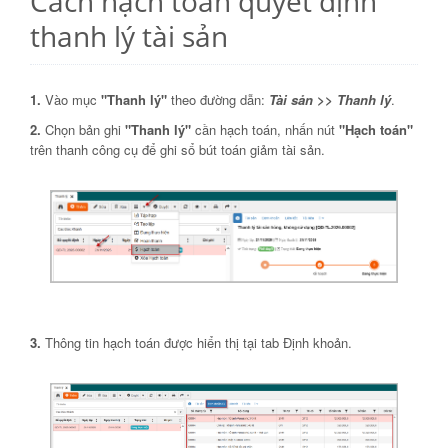
Cách hạch toán quyết định
thanh lý tài sản
1.
Vào mục
"Thanh lý"
theo đường dẫn:
Tài sản >> Thanh lý
.
2.
Chọn bản ghi
"Thanh lý"
cần hạch toán, nhấn nút
"Hạch toán"
trên thanh công cụ để ghi sổ bút toán giảm tài sản.
3.
Thông tin hạch toán được hiển thị tại tab Định khoản.