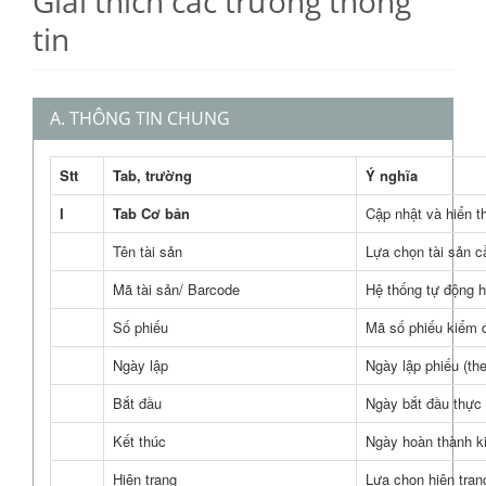
Giải thích các trường thông
tin
A. THÔNG TIN CHUNG
Stt
Tab, trường
Ý nghĩa
I
Tab Cơ bản
Cập nhật và hiển th
Tên tài sản
Lựa chọn tài sản c
Mã tài sản/ Barcode
Hệ thống tự động h
Số phiếu
Mã số phiếu kiểm đ
Ngày lập
Ngày lập phiếu (the
Bắt đầu
Ngày bắt đầu thực 
Kết thúc
Ngày hoàn thành k
Hiện trạng
Lựa chọn hiện trạng