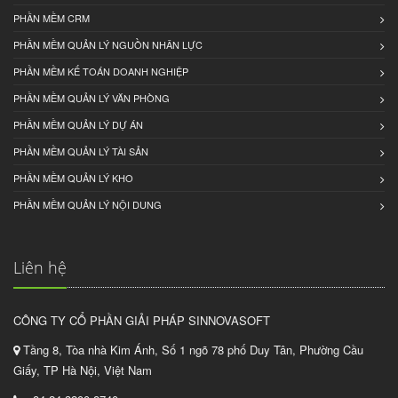
PHẦN MỀM CRM
PHẦN MỀM QUẢN LÝ NGUỒN NHÂN LỰC
PHẦN MỀM KẾ TOÁN DOANH NGHIỆP
PHẦN MỀM QUẢN LÝ VĂN PHÒNG
PHẦN MỀM QUẢN LÝ DỰ ÁN
PHẦN MỀM QUẢN LÝ TÀI SẢN
PHẦN MỀM QUẢN LÝ KHO
PHẦN MỀM QUẢN LÝ NỘI DUNG
Liên hệ
CÔNG TY CỔ PHẦN GIẢI PHÁP SINNOVASOFT
Tầng 8, Tòa nhà Kim Ánh, Số 1 ngõ 78 phố Duy Tân, Phường Cầu
Giấy, TP Hà Nội, Việt Nam