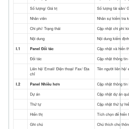
Số lượng/ Giá trị
Số lượng tài sản/ G
Nhân viên
Nhân sự kiểm tra k
Chi phí/ Trạng thái
Cập nhật chi phí ki
Nội dung
Nội dung kiểm định
I.1
Panel Đối tác
Cập nhật và hiển th
Đối tác
Cập nhật thông tin 
Liên hệ/ Email/ Điện thoại/ Fax/ Địa
Tên người liên hệ/ e
chỉ
I.2
Panel Nhiều hơn
Cập nhật thông tin
Dự án
Cập nhật dự án quả
Thứ tự
Cập nhật thứ tự hiển
Hiển thị
Tích chọn để hiển t
Ghi chú
Chú thích cho thông