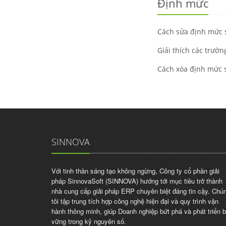
Định mức
Cách sửa định mức 
Giải thích các trườn
Cách xóa định mức 
SINNOVA
Với tinh thần sáng tạo không ngừng, Công ty cổ phần giải
pháp SinnovaSoft (SINNOVA) hướng tới mục tiêu trở thành
nhà cung cấp giải pháp ERP chuyên biệt đáng tin cậy. Chú
tôi tập trung tích hợp công nghệ hiện đại và quy trình vận
hành thông minh, giúp Doanh nghiệp bứt phá và phát triển 
vững trong kỷ nguyên số.