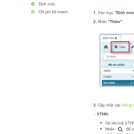
Định mức
Chi phí kế hoạch
1.
Vào mục
"Định mứ
2.
Nhấn
"Thêm"
.
3.
Cập nhật các
thông t
-
VTHH:
Gõ tên/mã VTHH,
Nhấn
để mở