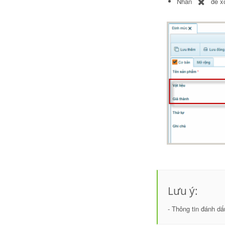
Nhấn
để xó
Lưu ý:
- Thông tin đánh dấ