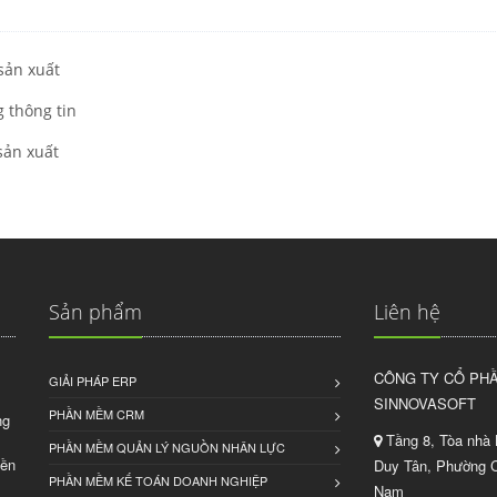
sản xuất
g thông tin
sản xuất
Sản phẩm
Liên hệ
CÔNG TY CỔ PHẦ
GIẢI PHÁP ERP
SINNOVASOFT
PHẦN MỀM CRM
ng
Tầng 8, Tòa nhà 
PHẦN MỀM QUẢN LÝ NGUỒN NHÂN LỰC
bền
Duy Tân, Phường C
PHẦN MỀM KẾ TOÁN DOANH NGHIỆP
Nam