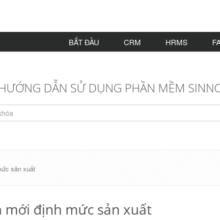
BẮT ĐẦU
CRM
HRMS
F
HƯỚNG DẪN SỬ DỤNG PHẦN MỀM SINN
mức sản xuất
 mới định mức sản xuất