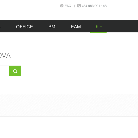
FAQ
+84 983 991 148
A
OFFICE
PM
EAM
OVA