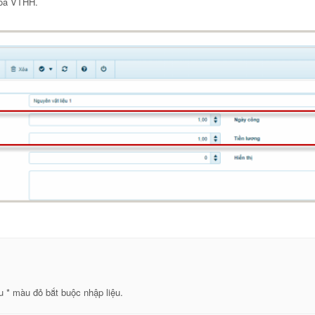
a VTHH.
u * màu đỏ bắt buộc nhập liệu.