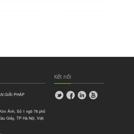
Kết nối
N GIẢI PHÁP
Kim Ánh, Số 1 ngõ 78 phố
ầu Giấy, TP Hà Nội, Việt