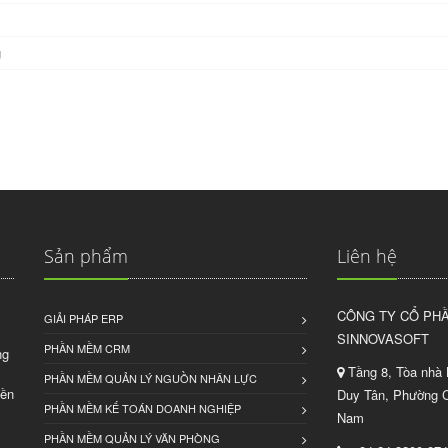
g
Sản phẩm
Liên hệ
CÔNG TY CỔ PHẦ
GIẢI PHÁP ERP
SINNOVASOFT
PHẦN MỀM CRM
ng
Tầng 8, Tòa nhà 
PHẦN MỀM QUẢN LÝ NGUỒN NHÂN LỰC
bền
Duy Tân, Phường C
PHẦN MỀM KẾ TOÁN DOANH NGHIỆP
Nam
PHẦN MỀM QUẢN LÝ VĂN PHÒNG