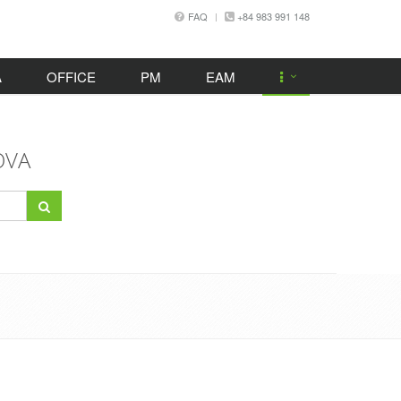
FAQ
+84 983 991 148
A
OFFICE
PM
EAM
OVA