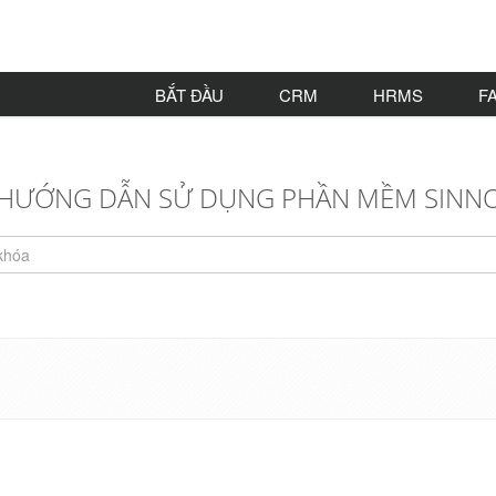
BẮT ĐẦU
CRM
HRMS
F
HƯỚNG DẪN SỬ DỤNG PHẦN MỀM SINN